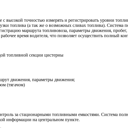
 с высокой точностью измерять и регистрировать уровни топлив
зки топлива (а так же о возможных сливах топлива). Система п
гистрацию маршрута топливовоза, параметры движения, пробег, 
, рабочее время водителя, что позволяет осуществить полный ко
ждой топливной секции цистерны
ршрут движения, параметры движения;
ом (тягачом)
нтроль за стационарными топливными емкостями. Система полн
акой информации на центральном пункте.