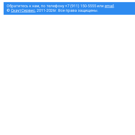
Обратитесь к нам, по телефону +7 (911) 150-5555 или
email
.
©
СкаутСервис
, 2011-2026г. Все права защищены.