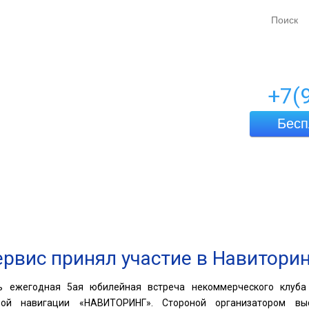
+7(
Бесп
ешения
Услуги
Оборудование
Программы
рвис принял участие в Навитори
ь ежегодная 5ая юбилейная встреча некоммерческого клуба 
вой навигации «НАВИТОРИНГ». Стороной организатором выс