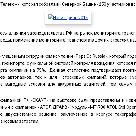
Телеком», которая собрала в «Северной Башне» 250 участников вс
осы влияния законодательства РФ на рынок мониторинга трансп
реды, применение мониторинга транспорта в других отраслях наш
иглашенным сотрудником компании «PepsiCo Russia», который под
транспорта, с уникальной системой контроля вождения, которая 
орта компании на 75%. Данная статистика подтверждает пози
ев автопарков, так и для страховых компаний, которые смо
ее выгодные условия для аккуратных водителей, тем самым 
компанией ГК «СКАУТ» на выставке были представлены и нови
нный с компанией «АТОЛ ДРАЙВ», модуль «МТ-700 ATOL Std Open
ве двухсистемное решение, заключенное в корпусе тахограф
ансовым затратам.